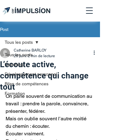
Post
Tous les posts
Catherine BARLOY
Tous les posts
20 janv.
2 min de lecture
L’écoute active,
Coaching
compétence qui change
Développement personnel
Bilan de compétences
tout
Formation
On parle souvent de communication au 
travail : prendre la parole, convaincre, 
présenter, fédérer.
Mais on oublie souvent l’autre moitié 
du chemin : écouter.
Écouter vraiment. 