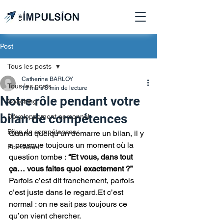
Post
Tous les posts
Catherine BARLOY
Tous les posts
19 mars
3 min de lecture
Notre rôle pendant votre
Coaching
bilan de compétences
Développement personnel
Bilan de compétences
Quand quelqu’un démarre un bilan, il y 
a presque toujours un moment où la 
Formation
question tombe : 
“Et vous, dans tout 
ça… vous faites quoi exactement ?”
Parfois c’est dit franchement, parfois 
c’est juste dans le 
regard.Et
 c’est 
normal : on ne sait pas toujours ce 
qu’on vient chercher.