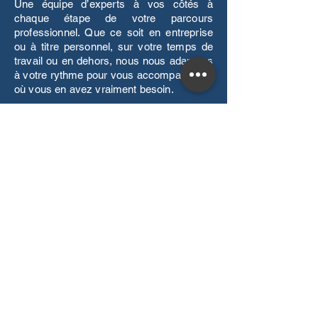
Une équipe d’experts à vos côtés à
chaque étape de votre parcours
professionnel. Que ce soit en entreprise
ou à titre personnel, sur votre temps de
travail ou en dehors, nous nous adaptons
à votre rythme pour vous accompagner là
où vous en avez vraiment besoin.
Boostez vos compétences, propulsez
votre carrière.
À Propos
Qui sommes nous ?
Notre équipe
Informations complémentaires
Règlement intérieur