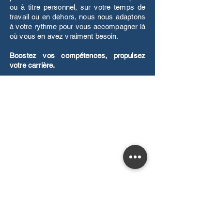
ou à titre personnel, sur votre temps de
travail ou en dehors, nous nous adaptons
à votre rythme pour vous accompagner là
où vous en avez vraiment besoin.
Boostez vos compétences, propulsez
votre carrière.
À Propos
Qui sommes nous ?
Notre équipe
Informations complémentaires
Règlement intérieur
Conditions générales de vente
Conditions générales d'utilisations
Gestion des cookies