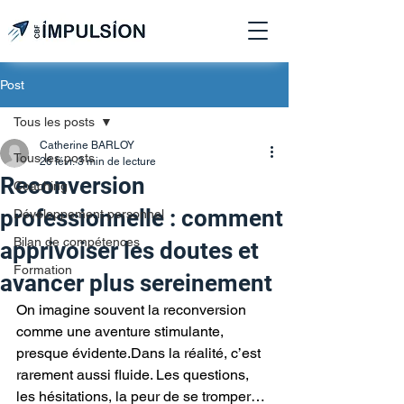
Post
Tous les posts
Catherine BARLOY
Tous les posts
26 févr.
3 min de lecture
Reconversion
Coaching
professionnelle : comment
Développement personnel
Bilan de compétences
apprivoiser les doutes et
Formation
avancer plus sereinement
On imagine souvent la reconversion 
comme une aventure stimulante, 
presque évidente.Dans la réalité, c’est 
rarement aussi fluide. Les questions, 
les hésitations, la peur de se tromper… 